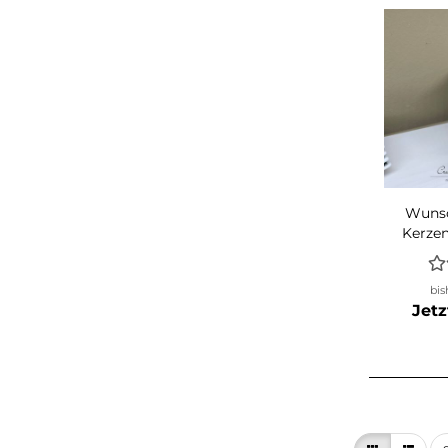
Wunsc
Kerzen
bis
Jetz