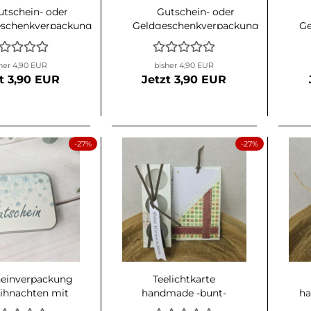
utschein- oder
Gutschein- oder
eschenkverpackung
Geldgeschenkverpackung
Ge
n-Weiß-Gold mit
Grün-Weiß mit
hristbäumen
Christbäumen aus
H
her 4,90 EUR
bisher 4,90 EUR
Kraftpapier
t 3,90 EUR
Jetzt 3,90 EUR
-27%
-27%
einverpackung
Teelichtkarte
ihnachten mit
handmade -bunt-
ha
hneeflocken
mit Spitze