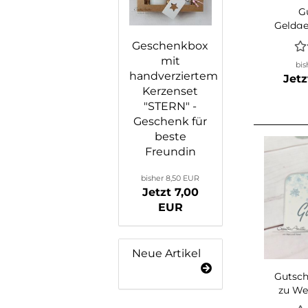
G
Geldg
Brau
Geschenkbox
C
mit
bis
handverziertem
Jetz
Kerzenset
"STERN" -
Geschenk für
beste
Freundin
bisher 8,50 EUR
Jetzt 7,00
EUR
Neue Artikel
Gutsch
zu We
Sc