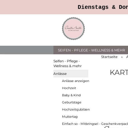
Dienstags & Do
SEIFEN - PFLEGE - WELLNESS & MEHR
Startseite
»
Seifen - Pflege -
Wellness & mehr
KAR
Anlässe
Anlässe anzeigen
Hochzeit
Baby & Kind
Geburtstage
Hochzeitsjubiläen
Muttertag
Einfach so - Mitbringsel - Geschenkverpa