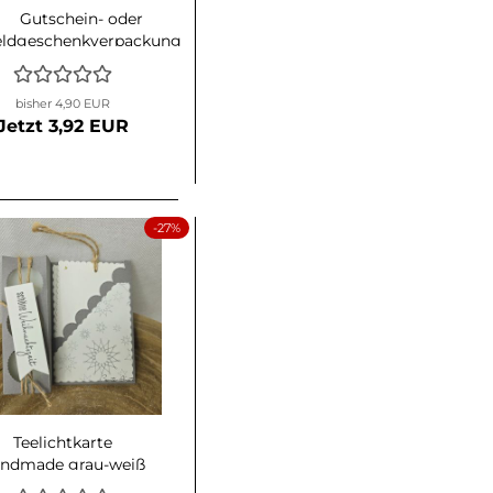
Gutschein- oder
ldgeschenkverpackung
zu Weihnachten mit
irsch und Blätterkranz
bisher 4,90 EUR
in Silber
Jetzt 3,92 EUR
-27%
Teelichtkarte
ndmade grau-weiß