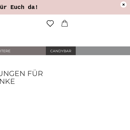
ung
Öffnungszeiten
Login
ür Euch da!
il
ITERE
CANDYBAR
wort
UNGEN FÜR
ENKE
erstellen
rt vergessen?