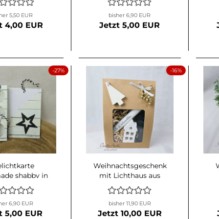
her 5,50 EUR
bisher 6,90 EUR
t 4,00 EUR
Jetzt 5,00 EUR
-27%
-16%
elichtkarte
Weihnachtsgeschenk
ade shabby in
mit Lichthaus aus
me-schwarz
Beton,
Kerzenständer aus
her 6,90 EUR
bisher 11,90 EUR
Holz und Kerze -
t 5,00 EUR
Jetzt 10,00 EUR
Dekoration