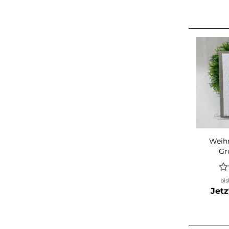
Weihn
Gr
Wei
Sch
bis
Silbe
Jetz