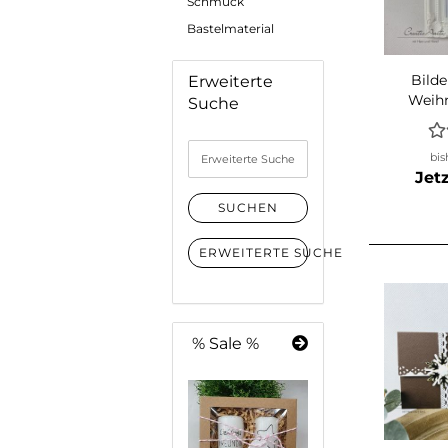
Schmuck
Bastelmaterial
Bild
Erweiterte
Weih
Suche
und Re
Ge
Erweiterte
bis
Suche
Jet
SUCHEN
ERWEITERTE SUCHE
% Sale %