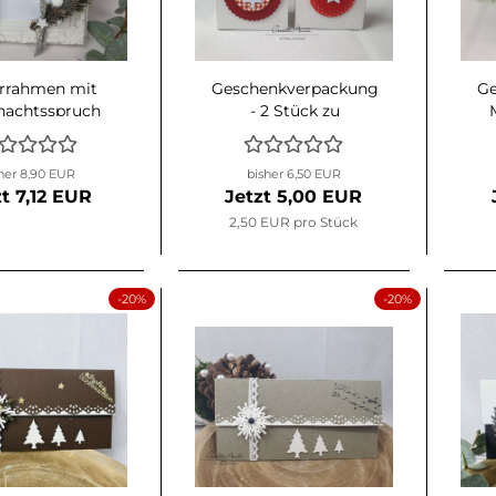
errahmen mit
Geschenkverpackung
Ge
nachtsspruch
- 2 Stück zu
agenzglas für
Weihnachten mit
ldgeschenk
Stern und
her 8,90 EUR
bisher 6,50 EUR
Christbaum - Rot-
zt 7,12 EUR
Jetzt 5,00 EUR
Weiß
2,50 EUR pro Stück
-20%
-20%