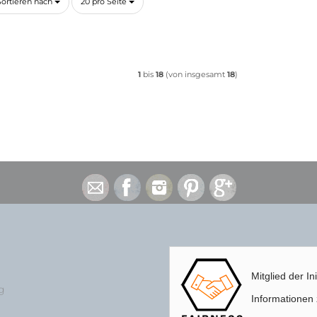
ortieren nach
pro Seite
Sortieren nach
20 pro Seite
1
bis
18
(von insgesamt
18
)
Mitglied der In
g
Informationen z