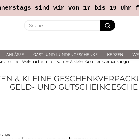
Callback Service
% SALE %
In liebevoller Erinner
nnerstags sind wir von 17 bis 19 Uhr f
Suche...
E-Ma
ANLÄSSE
GAST- UND KUNDENGESCHENKE
KERZEN
WE
Pass
Anlässe
Weihnachten
Karten & kleine Geschenkverpackungen
»
»
TEN & KLEINE GESCHENKVERPACK
GELD- UND GUTSCHEINGESCH
Konto 
Passwo
ckungen