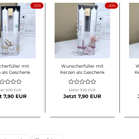
-20%
-20%
herfüller mit
Wunscherfüller mit
W
 als Geschenk
Kerzen als Geschenk
K
verpackt
verpackt - rosa
her 9,90 EUR
bisher 9,90 EUR
t 7,90 EUR
Jetzt 7,90 EUR