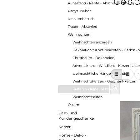
Ruhestand - Rente - Abschied - Umzug
Partyzubehör
Krankenbesuch
Trauer - Abschied
Weihnachten
Weihnachten anzeigen
Dekoration für Weihnachten - Herbst - 
Christbaum - Dekoration
Adventskranz - Windlicht - Kerzenhalte
weihnachtliche Hängedekoration
S
Weihnachtskerzen - Geschenkkerzen
1
Karten & kleine Geschenkverpackunge
Weihnachtsseifen
Ostern
Gast- und
Kundengeschenke
Kerzen
Home - Deko -