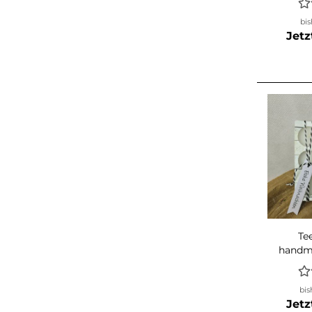
bis
Jetz
Te
handm
cre
bis
Jetz