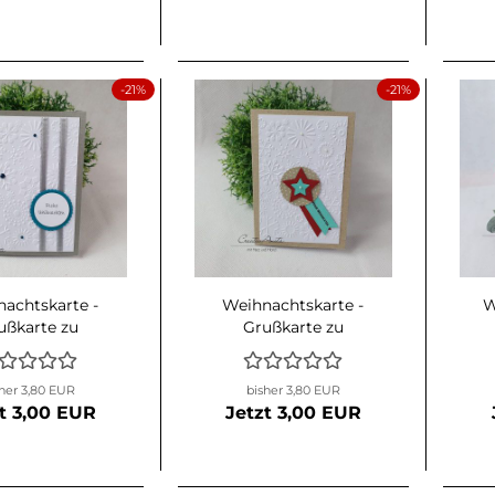
-21%
-21%
achtskarte -
Weihnachtskarte -
W
ußkarte zu
Grußkarte zu
hnachten -
Weihnachten Pfiffig
neeflocke -
her 3,80 EUR
bisher 3,80 EUR
r-Weiß-Petrol
t 3,00 EUR
Jetzt 3,00 EUR