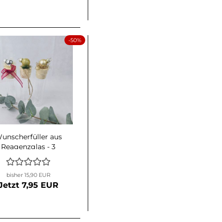
-50%
unscherfüller aus
Reagenzglas - 3
Stück -
weihnachtlich
bisher 15,90 EUR
dekoriert
Jetzt 7,95 EUR