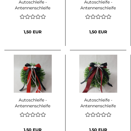
Autoschleife -
Autoschleife -
Antennenschleife
Antennenschleife
EUKALYPTHUS mit
APRICOT hell mit Weiß
Weiß oder Creme
oder Creme
kombiniert
kombiniert
1,50 EUR
1,50 EUR
Autoschleife -
Autoschleife -
Antennenschleife
Antennenschleife
Rockabilly - ROT-
Rockabilly -
SCHWARZ-WEIß mit
BORDEAUX-
Punkten
SCHWARZ-WEIß mit
Punkten
1,50 EUR
1,50 EUR