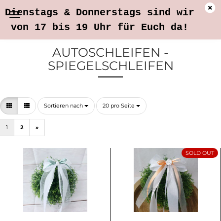
Dienstags & Donnerstags sind wir
von 17 bis 19 Uhr für Euch da!
AUTOSCHLEIFEN -
SPIEGELSCHLEIFEN
Sortieren nach
pro Seite
Sortieren nach
20 pro Seite
1
2
»
SOLD OUT