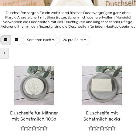
Duschseifen sorgen für ein wohltuend frisches Duschvergnügen ganz ohne
Plastik. Angereichert mit Shea Butter, Schafmilch oder wertvollem Mandelöl
verwöhnen die Duschseifen mit viel Feuchtigkeit und langanhaltender Pflege.
Aufgrund ihrer milden Rezeptur sind die Duschseifen für jeden Hauttyp geeignet.
Sortieren nach
pro Seite
Sortieren nach
20 pro Seite
1
Duschseife für Männer
Duschseife mit
mit Schafmilch, 100g
Schafmilch eckig
Schneerose, 100g