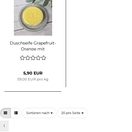
Duschseife Grapefruit-
Orange mit
Schafmilch, 100g
5,90 EUR
59,00 EUR pro kg
Sortieren nach
pro Seite
Sortieren nach
20 pro Seite
1