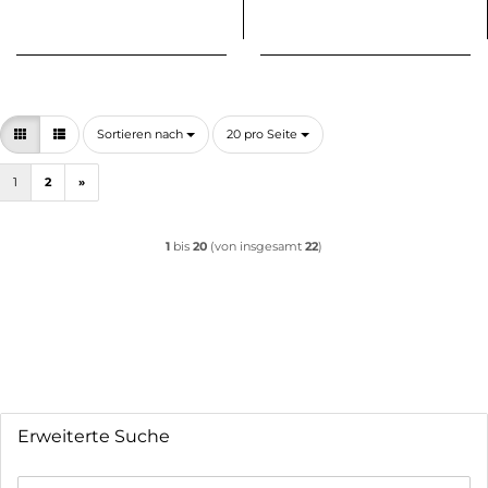
Sortieren nach
pro Seite
Sortieren nach
20 pro Seite
1
2
»
1
bis
20
(von insgesamt
22
)
Erweiterte Suche
Erweiterte