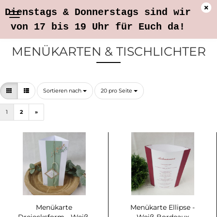
Dienstags & Donnerstags sind wir
von 17 bis 19 Uhr für Euch da!
MENÜKARTEN & TISCHLICHTER
Sortieren nach
pro Seite
Sortieren nach
20 pro Seite
1
2
»
Menükarte
Menükarte Ellipse -