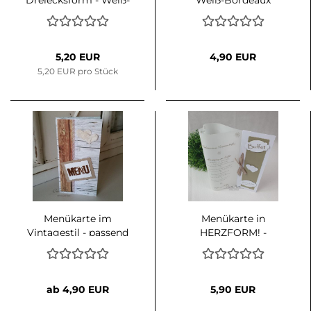
Dreiecksform - Weiß-
Weiß-Bordeaux
Eukalypthus
5,20 EUR
4,90 EUR
5,20 EUR pro Stück
Menükarte im
Menükarte in
Vintagestil - passend
HERZFORM! -
zur Serie Vintage -
Traumlicht in Weiß-
Hochzeit
Taupe
ab 4,90 EUR
5,90 EUR