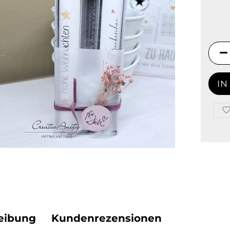
Winter
r - Geschenke
n
eibung
Kundenrezensionen