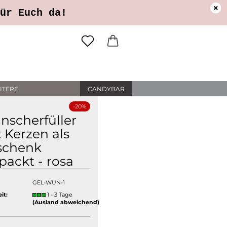
ung
Öffnungszeiten
Login
ür Euch da!
il
ITERE
CANDYBAR
wort
-20%
scherfüller
 Kerzen als
schenk
erstellen
packt - rosa
rt vergessen?
GEL-WUN-1
it:
1 - 3 Tage
(Ausland abweichend)