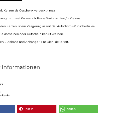
it Kerzen als Geschenk verpackt - rosa
ng mit zwei Kerzen - 1x Frohe Weihnachten, 1x Kleines
den Kerzen ist ein Reagenzglas mit der Aufschrift -Wunscherfüller-
Geldscheinen oder Gutschein befüllt werden.
n, Juteband und Anhänger -Für Dich- dekoriert.
r Informationen
ger
4
ch
anita.de
pin it
teilen