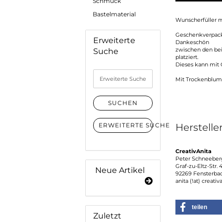
Schmuck
Bastelmaterial
Wunscherfüller m
Geschenkverpacku
Erweiterte
Dankeschön
zwischen den bei
Suche
platziert.
Dieses kann mit 
Erweiterte
Mit Trockenblume
Suche
SUCHEN
ERWEITERTE SUCHE
Herstelle
CreativAnita
Peter Schneeber
Graf-zu-Eltz-Str. 
Neue Artikel
92269 Fensterba
anita (!at) creativ
teilen
Zuletzt