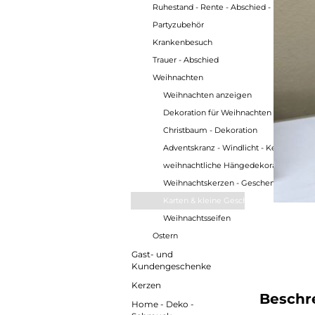
Ruhestand - Rente - Abschied - Umzug
Partyzubehör
Krankenbesuch
Trauer - Abschied
Weihnachten
Weihnachten anzeigen
Dekoration für Weihnachten - Herbst - 
Christbaum - Dekoration
Adventskranz - Windlicht - Kerzenhalte
weihnachtliche Hängedekoration
Weihnachtskerzen - Geschenkkerzen
Karten & kleine Geschenkverpackunge
Weihnachtsseifen
Ostern
Gast- und
Kundengeschenke
Kerzen
Beschr
Home - Deko -