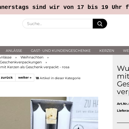
Callback Service
% SALE %
In liebevoller Erinner
nnerstags sind wir von 17 bis 19 Uhr f
Suche...
E-Ma
ANLÄSSE
GAST- UND KUNDENGESCHENKE
KERZEN
WE
Pass
Anlässe
Weihnachten
»
»
e Geschenkverpackungen
»
Wun
mit Kerzen als Geschenk verpackt - rosa
mit
 zurück
weiter »
18
Artikel in dieser Kategorie
Ge
Konto 
ver
Passwo
Art.Nr.:
Lieferze
ckungen