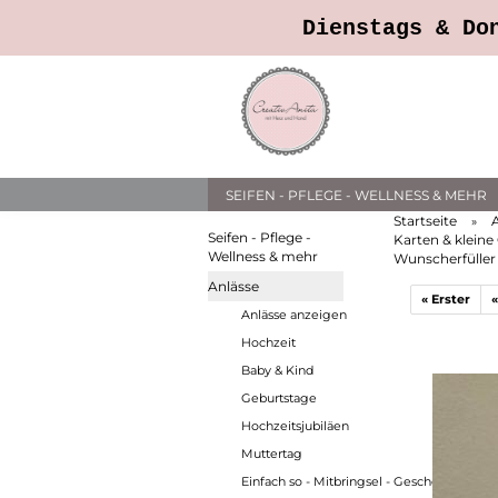
Dienstags & Do
SEIFEN - PFLEGE - WELLNESS & MEHR
Startseite
»
Seifen - Pflege -
Karten & klein
Wellness & mehr
Wunscherfüller 
Anlässe
« Erster
«
Anlässe anzeigen
Hochzeit
Baby & Kind
Geburtstage
Hochzeitsjubiläen
Muttertag
Einfach so - Mitbringsel - Geschenkverpa