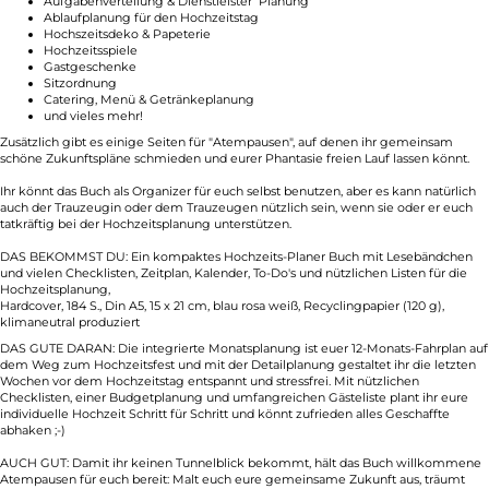
Aufgabenverteilung & Dienstleister Planung
Ablaufplanung für den Hochzeitstag
Hochszeitsdeko & Papeterie
Hochzeitsspiele
Gastgeschenke
Sitzordnung
Catering, Menü & Getränkeplanung
und vieles mehr!
Zusätzlich gibt es einige Seiten für "Atempausen", auf denen ihr gemeinsam
schöne Zukunftspläne schmieden und eurer Phantasie freien Lauf lassen könnt.
Ihr könnt das Buch als Organizer für euch selbst benutzen, aber es kann natürlich
auch der Trauzeugin oder dem Trauzeugen nützlich sein, wenn sie oder er euch
tatkräftig bei der Hochzeitsplanung unterstützen.
DAS BEKOMMST DU: Ein kompaktes Hochzeits-Planer Buch mit Lesebändchen
und vielen Checklisten, Zeitplan, Kalender, To-Do's und nützlichen Listen für die
Hochzeitsplanung,
Hardcover, 184 S., Din A5, 15 x 21 cm, blau rosa weiß, Recyclingpapier (120 g),
klimaneutral produziert
DAS GUTE DARAN: Die integrierte Monatsplanung ist euer 12-Monats-Fahrplan auf
dem Weg zum Hochzeitsfest und mit der Detailplanung gestaltet ihr die letzten
Wochen vor dem Hochzeitstag entspannt und stressfrei. Mit nützlichen
Checklisten, einer Budgetplanung und umfangreichen Gästeliste plant ihr eure
individuelle Hochzeit Schritt für Schritt und könnt zufrieden alles Geschaffte
abhaken ;-)
AUCH GUT: Damit ihr keinen Tunnelblick bekommt, hält das Buch willkommene
Atempausen für euch bereit: Malt euch eure gemeinsame Zukunft aus, träumt