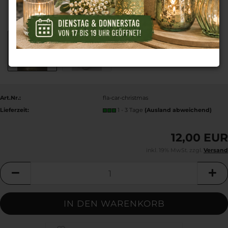
Art.Nr.:
fla-car-christmas
Lieferzeit:
1 - 3 Tage
(Ausland abweichend)
12,00 EUR
inkl. 19% MwSt. zzgl.
Versand