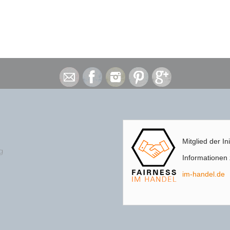
Mitglied der In
g
Informationen z
im-handel.de