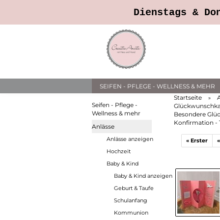
Dienstags & Do
SEIFEN - PFLEGE - WELLNESS & MEHR
Startseite
»
Seifen - Pflege -
Glückwunschka
Wellness & mehr
Besondere Glü
Konfirmation - 
Anlässe
Anlässe anzeigen
« Erster
«
Hochzeit
Baby & Kind
Baby & Kind anzeigen
Geburt & Taufe
Schulanfang
Kommunion