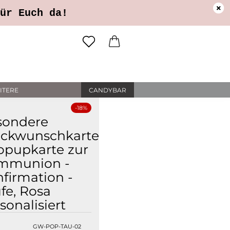
ung
Öffnungszeiten
Login
ür Euch da!
il
ITERE
CANDYBAR
wort
-18%
sondere
ückwunschkarte
opupkarte zur
erstellen
mmunion -
rt vergessen?
firmation -
fe, Rosa
sonalisiert
GW-POP-TAU-02