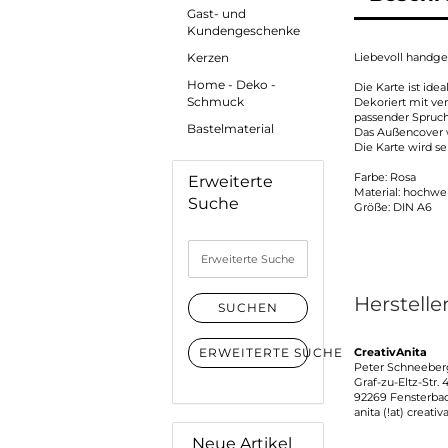
Gast- und
Kundengeschenke
Kerzen
Liebevoll handge
Home - Deko -
Die Karte ist id
Schmuck
Dekoriert mit ve
passender Spruch
Bastelmaterial
Das Außencover w
Die Karte wird s
Farbe: Rosa
Erweiterte
Material: hochwer
Suche
Größe: DIN A6
Erweiterte
Suche
Herstelle
SUCHEN
ERWEITERTE SUCHE
CreativAnita
Peter Schneeber
Graf-zu-Eltz-Str. 
92269 Fensterba
anita (!at) creativ
Neue Artikel