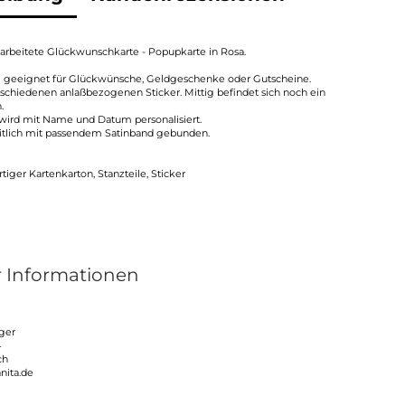
arbeitete Glückwunschkarte - Popupkarte in Rosa.
eal geeignet für Glückwünsche, Geldgeschenke oder Gutscheine.
rschiedenen anlaßbezogenen Sticker. Mittig befindet sich noch ein
.
ird mit Name und Datum personalisiert.
eitlich mit passendem Satinband gebunden.
tiger Kartenkarton, Stanzteile, Sticker
r Informationen
ger
4
ch
anita.de