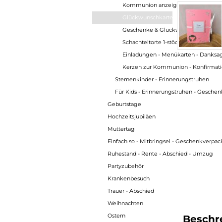
Kommunion anzeigen
Glückwunschkarten
Geschenke & Glückwünsche zur K
Schachteltorte 1-stöckig
Einladungen - Menükarten - Danksag
Kerzen zur Kommunion - Konfirmat
Sternenkinder - Erinnerungstruhen
Für Kids - Erinnerungstruhen - Gesche
Geburtstage
Hochzeitsjubiläen
Muttertag
Einfach so - Mitbringsel - Geschenkverpa
Ruhestand - Rente - Abschied - Umzug
Partyzubehör
Krankenbesuch
Trauer - Abschied
Weihnachten
Ostern
Beschr