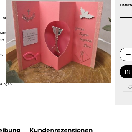
Lieferze
ommunion
ungen - Tischkarten - Gästebücher
ion
nke
ckungen
eibung
Kundenrezensionen