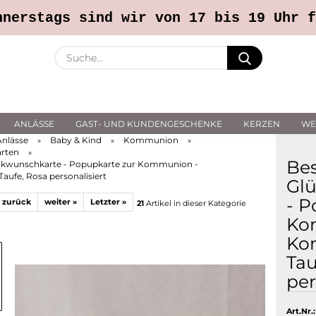
Callback Service
% SALE %
In liebevoller Erinner
nnerstags sind wir von 17 bis 19 Uhr f
Suche...
E-Ma
ANLÄSSE
GAST- UND KUNDENGESCHENKE
KERZEN
WE
Pass
Anlässe
Baby & Kind
Kommunion
»
»
»
rten
»
Be
ckwunschkarte - Popupkarte zur Kommunion -
Taufe, Rosa personalisiert
Gl
- P
 zurück
weiter »
Letzter »
21
Artikel in dieser Kategorie
Konto 
Ko
Passwo
Kon
Tau
per
Art.Nr.: